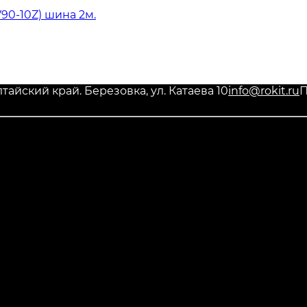
90-10Z) шина 2м.
тайский край. Березовка, ул. Катаева 10
info@rokit.ru
П