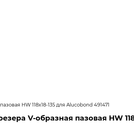
азовая HW 118x18-135 для Alucobond 491471
езера V-образная пазовая HW 118x