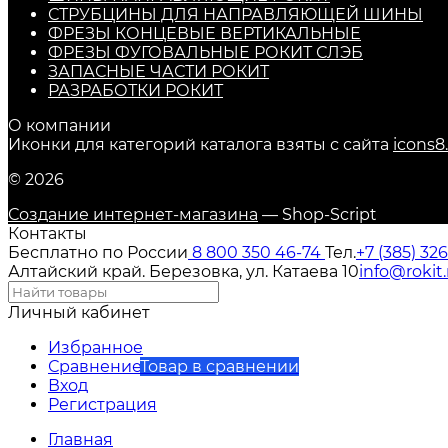
СТРУБЦИНЫ ДЛЯ НАПРАВЛЯЮЩЕЙ ШИНЫ
ФРЕЗЫ КОНЦЕВЫЕ ВЕРТИКАЛЬНЫЕ
ФРЕЗЫ ФУГОВАЛЬНЫЕ РОКИТ СЛЭБ
ЗАПАСНЫЕ ЧАСТИ РОКИТ
РАЗРАБОТКИ РОКИТ
О компании
Иконки для категорий каталога взяты с сайта
icons8
© 2026
Создание интернет-магазина
— Shop-Script
Контакты
Бесплатно по России
8 800 350 46-74
Тел.
+7 (385) 32
Алтайский край. Березовка, ул. Катаева 10
info@rokit.
Личный кабинет
Избранное
Сравнение
Товар в сравнении
Вход
Регистрация
Главная