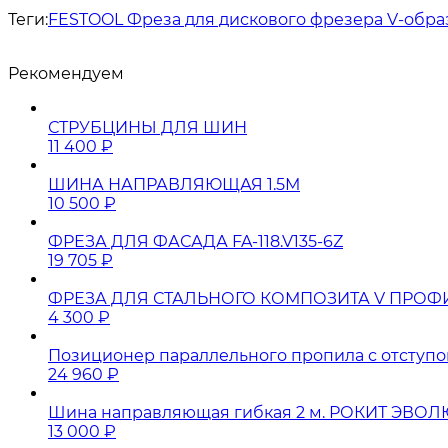
Теги:
FESTOOL Фреза для дискового фрезера V-образн
Рекомендуем
СТРУБЦИНЫ ДЛЯ ШИН
11 400
₽
ШИНА НАПРАВЛЯЮЩАЯ 1.5М
10 500
₽
ФРЕЗА ДЛЯ ФАСАДА FA-118.V135-6Z
19 705
₽
ФРЕЗА ДЛЯ СТАЛЬНОГО КОМПОЗИТА V ПРОФ
4 300
₽
Позиционер параллельного пропила с отступо
24 960
₽
Шина направляющая гибкая 2 м. РОКИТ ЭВО
13 000
₽