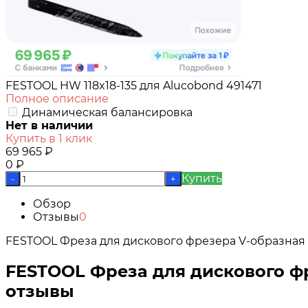
FESTOOL HW 118x18-135 для Alucobond 491471
Полное описание
Динамическая балансировка
Нет в наличии
Купить в 1 клик
69 965
₽
0
₽
Купить
-
+
Обзор
Отзывы
0
FESTOOL Фреза для дискового фрезера V-образная п
FESTOOL Фреза для дискового фр
отзывы