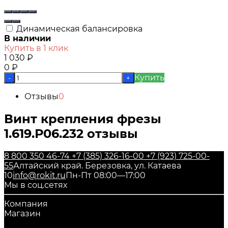
Динамическая балансировка
В наличии
Купить в 1 клик
1 030
₽
0
₽
Купить
-
+
Отзывы
0
Винт крепления фрезы
1.619.Р06.232 отзывы
8 800 350 46-74
+7 (385) 326-16-00
+7 (923) 725-00-
55
Алтайский край. Березовка, ул. Катаева
10
info@rokit.ru
Пн-Пт 08:00—17:00
Мы в соц.сетях
Компания
Магазин